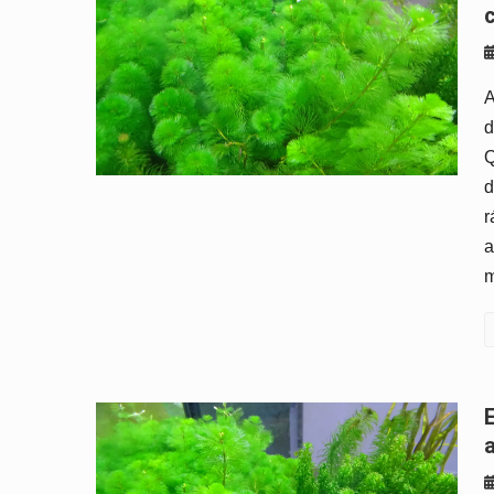
A
d
Q
d
r
a
m
Elódea: a planta aquática mais fácil de 