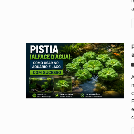
m
a
Pistia stratiotes (alface d’águ
A
m
c
F
e
c