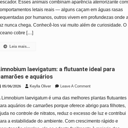
escador. Esses animais combinam aparência aterrorizante co
Oceano:
omportamentos letais reais — alguns caçam em águas rasas
Os
requentadas por humanos, outros vivem em profundezas onde 
Predadores
Que
uz nunca chega. Conhecê-los vai muito além de curiosidade. O
A
ceano cobre […]
Maioria
Ignora
Leia mais...
deal para
camarões e aquários
On
05/06/2026
Keylla Oliver
Leave A Comment
Limnobium
 Limnobium laevigatum é uma das melhores plantas flutuantes
Laevigatum:
A
ara aquários de camarões porque oferece abrigo para filhotes,
Flutuante
juda no controle de nitratos, reduz o excesso de luz e contribui
Ideal
ara a estabilidade do ambiente. Com crescimento rápido e
Para