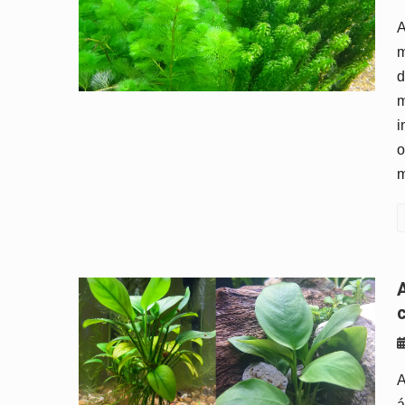
A
m
d
m
i
o
m
Anubias: tipos, cuidados e como 
A
á