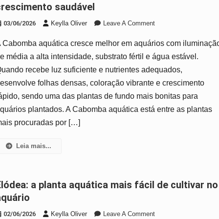
crescimento saudável
On
03/06/2026
Keylla Oliver
Leave A Comment
Cabomba
 Cabomba aquática cresce melhor em aquários com iluminaçã
Aquática:
Cuidados,
e média a alta intensidade, substrato fértil e água estável.
Luz
uando recebe luz suficiente e nutrientes adequados,
E
esenvolve folhas densas, coloração vibrante e crescimento
Plantio
ápido, sendo uma das plantas de fundo mais bonitas para
Para
Crescimento
quários plantados. A Cabomba aquática está entre as plantas
Saudável
ais procuradas por […]
Leia mais...
cultivar no
aquário
On
02/06/2026
Keylla Oliver
Leave A Comment