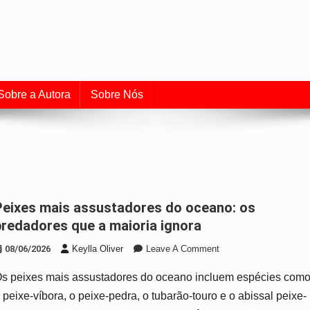
uia de Aquarismo e Cuidado
o universo dos peixes e do aquarismo.
Sobre a Autora
Sobre Nós
do oceano: os
predadores que a maioria ignora
On
08/06/2026
Keylla Oliver
Leave A Comment
Peixes
s peixes mais assustadores do oceano incluem espécies com
Mais
Assustadores
 peixe-víbora, o peixe-pedra, o tubarão-touro e o abissal peixe-
Do