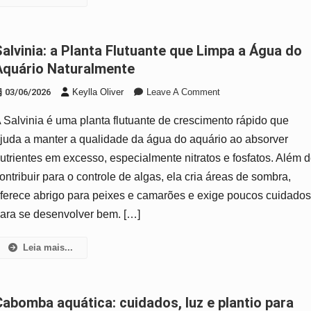
Com
Sucesso
 Limpa a Água do
Aquário Naturalmente
On
03/06/2026
Keylla Oliver
Leave A Comment
Salvinia:
 Salvinia é uma planta flutuante de crescimento rápido que
A
Planta
juda a manter a qualidade da água do aquário ao absorver
Flutuante
utrientes em excesso, especialmente nitratos e fosfatos. Além 
Que
ontribuir para o controle de algas, ela cria áreas de sombra,
Limpa
ferece abrigo para peixes e camarões e exige poucos cuidado
A
Água
ara se desenvolver bem. […]
Do
Aquário
Leia mais...
Naturalmente
 e plantio para