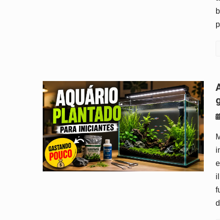
b
p
Aquário plantado para iniciante
M
i
e
i
f
d