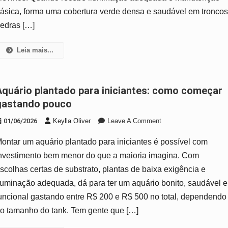
Aquário
ásica, forma uma cobertura verde densa e saudável em troncos
Sem
edras […]
Complicação
Leia mais...
s: como começar
gastando pouco
On
01/06/2026
Keylla Oliver
Leave A Comment
Aquário
ontar um aquário plantado para iniciantes é possível com
Plantado
Para
nvestimento bem menor do que a maioria imagina. Com
Iniciantes:
scolhas certas de substrato, plantas de baixa exigência e
Como
luminação adequada, dá para ter um aquário bonito, saudável e
Começar
uncional gastando entre R$ 200 e R$ 500 no total, dependendo
Gastando
Pouco
o tamanho do tank. Tem gente que […]