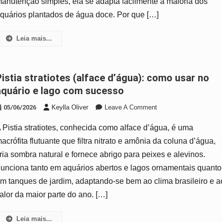
anutenção simples, ela se adapta facilmente à maioria dos
Camarões
E
quários plantados de água doce. Por que […]
Aquários
Leia mais...
a): como usar no
aquário e lago com sucesso
On
05/06/2026
Keylla Oliver
Leave A Comment
Pistia
 Pistia stratiotes, conhecida como alface d’água, é uma
Stratiotes
(alface
acrófita flutuante que filtra nitrato e amônia da coluna d’água,
D’água):
ria sombra natural e fornece abrigo para peixes e alevinos.
Como
unciona tanto em aquários abertos e lagos ornamentais quanto
Usar
m tanques de jardim, adaptando-se bem ao clima brasileiro e a
No
Aquário
alor da maior parte do ano. […]
E
Lago
Leia mais...