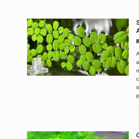
Salvinia: a Planta Flutuante que
A
a
n
c
o
p
Cabomba aquática: cuidados, luz