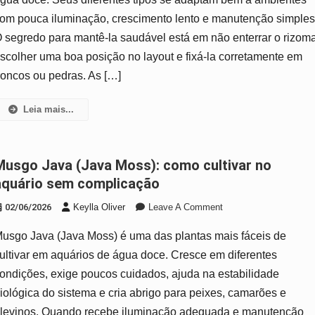
E
om pouca iluminação, crescimento lento e manutenção simples
Como
 segredo para mantê-la saudável está em não enterrar o rizoma
Fixar
scolher uma boa posição no layout e fixá-la corretamente em
No
Aquário
roncos ou pedras. As […]
Corretamente
Leia mais...
s): como cultivar no
aquário sem complicação
On
02/06/2026
Keylla Oliver
Leave A Comment
Musgo
usgo Java (Java Moss) é uma das plantas mais fáceis de
Java
(Java
ultivar em aquários de água doce. Cresce em diferentes
Moss):
ondições, exige poucos cuidados, ajuda na estabilidade
Como
iológica do sistema e cria abrigo para peixes, camarões e
Cultivar
levinos. Quando recebe iluminação adequada e manutenção
No