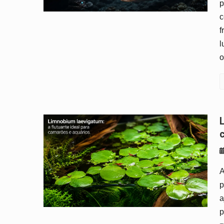
p
c
f
l
o
Limnobium laevigatum: a flutuante i
A
p
a
p