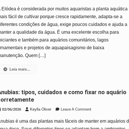
Elódea:
 Elódea é considerada por muitos aquaristas a planta aquática
A
Planta
ais fácil de cultivar porque cresce rapidamente, adapta-se a
Aquática
iferentes condições de água, exige poucos cuidados e ajuda a
Mais
anter a qualidade da água. É uma excelente escolha para
Fácil
niciantes e também para aquários comunitários, lagos
De
Cultivar
rnamentais e projetos de aquapaisagismo de baixa
No
anutenção. Quem […]
Aquário
Leia mais...
fixar no aquário
corretamente
On
02/06/2026
Keylla Oliver
Leave A Comment
Anubias:
nubias é uma das plantas mais fáceis de manter em aquários 
Tipos,
Cuidados
gua doce. Seus diferentes tipos se adaptam bem a ambientes