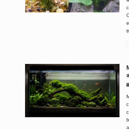
c
O
e
t
Musgo Java (Java Mos
M
c
c
b
a