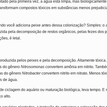
ado pela primeira vez, a água está limpa, mas biologicamente
ransformam compostos tóxicos em substâncias menos prejudicia
do você adiciona peixe antes dessa colonização? Simples: o
ida pela decomposição de restos orgânicos, pelas fezes dos p
ões, é letal.
roduzida pelos peixes e pela decomposição. Altamente tóxica.
as do gênero
Nitrosomonas
convertem amônia em nitrito. També
as do gênero
Nitrobacter
convertem nitrito em nitrato. Menos tóx
s de água.
e ciclagem do aquário ou maturação biológica, leva tempo. E 
o alto.