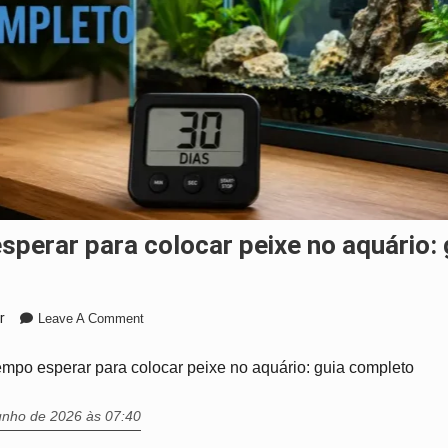
sperar para colocar peixe no aquário:
On
r
Leave A Comment
Quanto
Tempo
mpo esperar para colocar peixe no aquário: guia completo
Esperar
Para
junho de 2026 às 07:40
Colocar