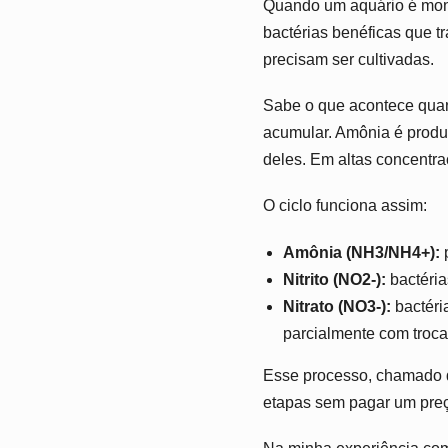
Quando um aquário é mont
bactérias benéficas que t
precisam ser cultivadas.
Sabe o que acontece quan
acumular. Amônia é produz
deles. Em altas concentraç
O ciclo funciona assim:
Amônia (NH3/NH4+):
p
Nitrito (NO2-):
bactéri
Nitrato (NO3-):
bactéri
parcialmente com troca
Esse processo, chamado d
etapas sem pagar um preç