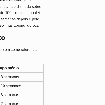
peixes é enorme. O
rência não diz nada sobre
de 100 litros que montei
s semanas depois e perdi
oso, mas aprendi de vez.
to
servem como referência
mpo médio
a 8 semanas
a 10 semanas
a 3 semanas
a 2 semanas