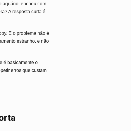
 o aquário, encheu com
ra? A resposta curta é
by. E o problema não é
tamento estranho, e não
ue é basicamente o
petir erros que custam
orta