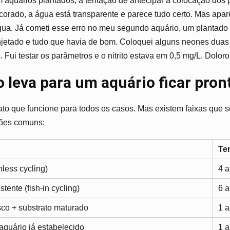
 aquários plantados, a tentação de antecipar a colocação dos 
ecorado, a água está transparente e parece tudo certo. Mas apa
ua. Já cometi esse erro no meu segundo aquário, um plantado 
injetado e tudo que havia de bom. Coloquei alguns neones dua
 Fui testar os parâmetros e o nitrito estava em 0,5 mg/L. Dolor
leva para um aquário ficar pron
to que funcione para todos os casos. Mas existem faixas que 
ções comuns:
Te
less cycling)
4 
tente (fish-in cycling)
6 
sco + substrato maturado
1 
 aquário já estabelecido
1 