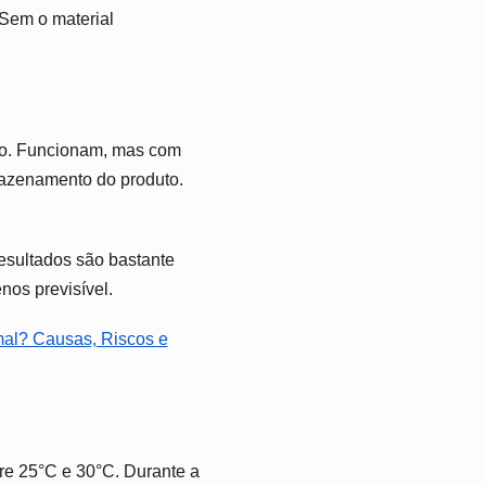
 Sem o material
são. Funcionam, mas com
mazenamento do produto.
esultados são bastante
os previsível.
mal? Causas, Riscos e
re 25°C e 30°C. Durante a