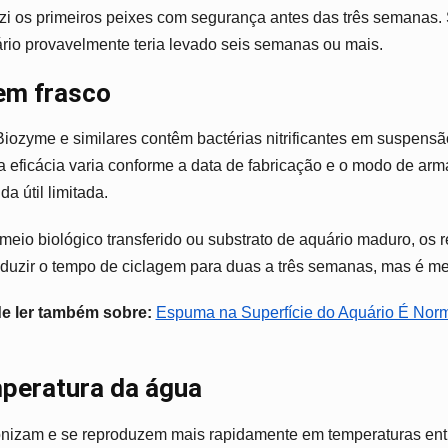
uzi os primeiros peixes com segurança antes das três semanas.
rio provavelmente teria levado seis semanas ou mais.
em frasco
Biozyme e similares contêm bactérias nitrificantes em suspen
a eficácia varia conforme a data de fabricação e o modo de ar
a útil limitada.
io biológico transferido ou substrato de aquário maduro, os r
duzir o tempo de ciclagem para duas a três semanas, mas é men
de ler também sobre:
Espuma na Superfície do Aquário É Nor
peratura da água
olonizam e se reproduzem mais rapidamente em temperaturas ent