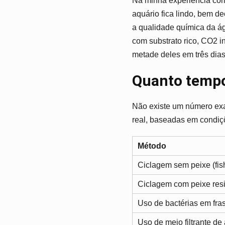
Na minha experiência com
aquário fica lindo, bem d
a qualidade química da ág
com substrato rico, CO2 
metade deles em três dias.
Quanto tempo 
Não existe um número exa
real, baseadas em condi
Método
Ciclagem sem peixe (fish
Ciclagem com peixe resis
Uso de bactérias em fra
Uso de meio filtrante de