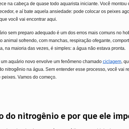
Peixe
ece na cabeça de quase todo aquarista iniciante. Você montou
No
quecedor, e aí bate aquela ansiedade: pode colocar os peixes ago
Aquário:
que você vai encontrar aqui.
Guia
Completo
rio sem preparo adequado é um dos erros mais comuns no hob
 o animal sofrendo, com manchas, respiração ofegante, compor
a, na maioria das vezes, é simples: a água não estava pronta.
e um aquário novo envolve um fenômeno chamado
ciclagem
, q
do nitrogênio na água. Sem entender esse processo, você vai re
de peixes. Vamos do começo.
lo do nitrogênio e por que ele imp