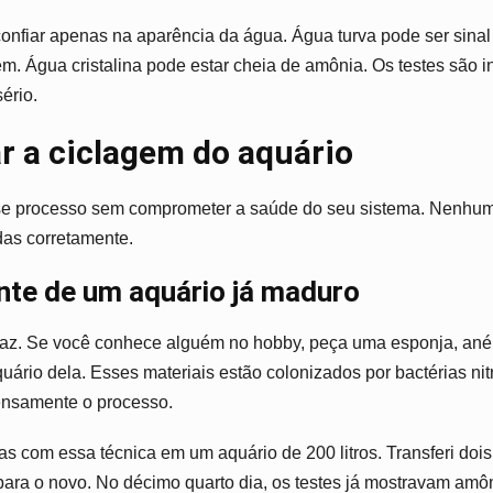
onfiar apenas na aparência da água. Água turva pode ser sinal 
em. Água cristalina pode estar cheia de amônia. Os testes são 
ério.
r a ciclagem do aquário
se processo sem comprometer a saúde do seu sistema. Nenhum
as corretamente.
ante de um aquário já maduro
icaz. Se você conhece alguém no hobby, peça uma esponja, anéi
quário dela. Esses materiais estão colonizados por bactérias nitri
mensamente o processo.
as com essa técnica em um aquário de 200 litros. Transferi dois
para o novo. No décimo quarto dia, os testes já mostravam amôni