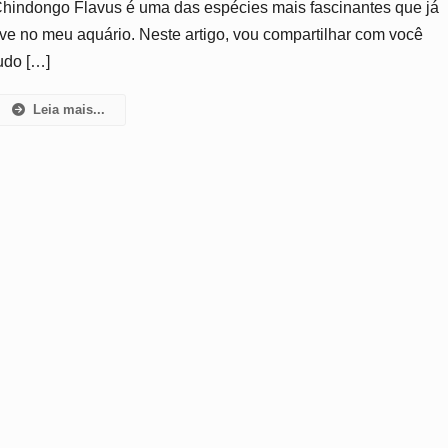
hindongo Flavus é uma das espécies mais fascinantes que já
De
ive no meu aquário. Neste artigo, vou compartilhar com você
Criar
Em
udo […]
Casa
Leia mais...