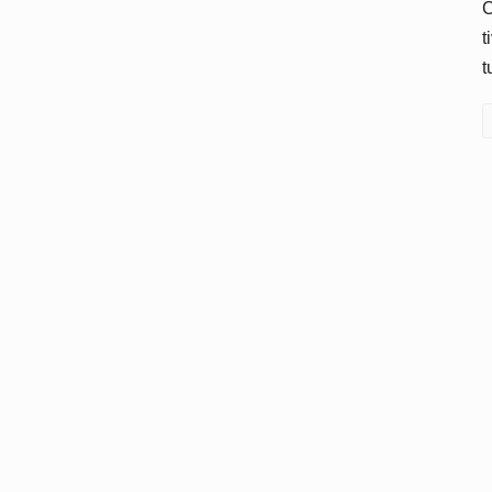
C
t
t