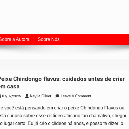
uia de Aquarismo e Cuidado
o universo dos peixes e do aquarismo.
Sobre a Autora
Sobre Nós
s antes de criar
em casa
On
07/07/2025
Keylla Oliver
Leave A Comment
Peixe
e você está pensando em criar o peixe Chindongo Flavus ou
Chindongo
Flavus:
stá curioso sobre esse ciclídeo africano tão chamativo, chegou
Cuidados
o lugar certo. Eu já crio ciclídeos há anos, e posso te dizer: o
Antes