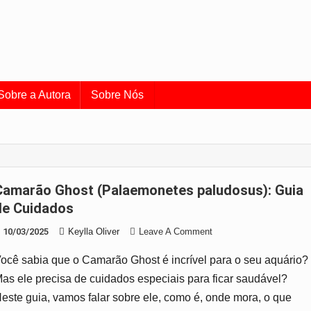
uia de Aquarismo e Cuidado
o universo dos peixes e do aquarismo.
Sobre a Autora
Sobre Nós
aludosus): Guia
de Cuidados
On
10/03/2025
Keylla Oliver
Leave A Comment
Camarão
ocê sabia que o Camarão Ghost é incrível para o seu aquário?
Ghost
(Palaemonetes
as ele precisa de cuidados especiais para ficar saudável?
Paludosus):
este guia, vamos falar sobre ele, como é, onde mora, o que
Guia