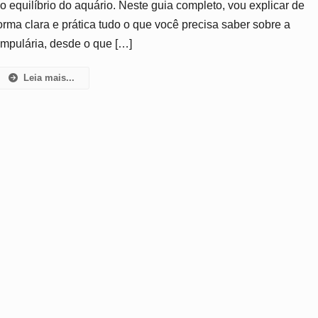
o equilíbrio do aquário. Neste guia completo, vou explicar de
Cuidar
orma clara e prática tudo o que você precisa saber sobre a
E
Manter
mpulária, desde o que […]
No
Aquário
Leia mais...