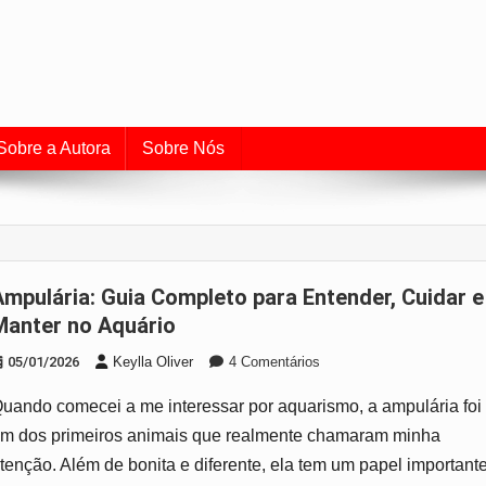
uia de Aquarismo e Cuidado
o universo dos peixes e do aquarismo.
Sobre a Autora
Sobre Nós
tender, Cuidar e
Manter no Aquário
Em
05/01/2026
Keylla Oliver
4 Comentários
Ampulária:
uando comecei a me interessar por aquarismo, a ampulária foi
Guia
Completo
m dos primeiros animais que realmente chamaram minha
Para
tenção. Além de bonita e diferente, ela tem um papel important
Entender,