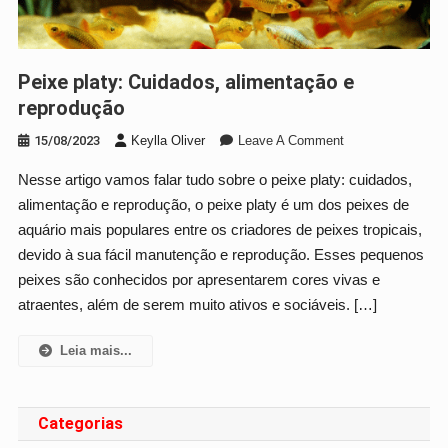
Peixe platy: Cuidados, alimentação e
reprodução
On
15/08/2023
Keylla Oliver
Leave A Comment
Peixe
Nesse artigo vamos falar tudo sobre o peixe platy: cuidados,
Platy:
alimentação e reprodução, o peixe platy é um dos peixes de
Cuidados,
Alimentação
aquário mais populares entre os criadores de peixes tropicais,
E
devido à sua fácil manutenção e reprodução. Esses pequenos
Reprodução
peixes são conhecidos por apresentarem cores vivas e
atraentes, além de serem muito ativos e sociáveis. […]
Leia mais...
Categorias