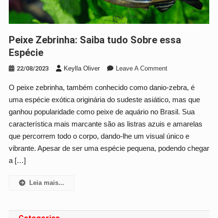
Peixe Zebrinha: Saiba tudo Sobre essa
Espécie
On
22/08/2023
Keylla Oliver
Leave A Comment
Peixe
O peixe zebrinha, também conhecido como danio-zebra, é
Zebrinha:
uma espécie exótica originária do sudeste asiático, mas que
Saiba
Tudo
ganhou popularidade como peixe de aquário no Brasil. Sua
Sobre
característica mais marcante são as listras azuis e amarelas
Essa
que percorrem todo o corpo, dando-lhe um visual único e
Espécie
vibrante. Apesar de ser uma espécie pequena, podendo chegar
a […]
Leia mais...