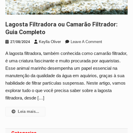
Lagosta Filtradora ou Camarão Filtrador:
Guia Completo
On
27/08/2024
Keylla Oliver
Leave A Comment
Lagosta
A lagosta filtradora, também conhecida como camarão filtrador,
Filtradora
é uma criatura fascinante e muito procurada por aquaristas.
Ou
Camarão
Esse animal marinho desempenha um papel essencial na
Filtrador:
manutenção da qualidade da água em aquários, graças à sua
Guia
habilidade de filtrar partículas suspensas. Neste artigo, vamos
Completo
explorar tudo o que você precisa saber sobre a lagosta
filtradora, desde […]
Leia mais...