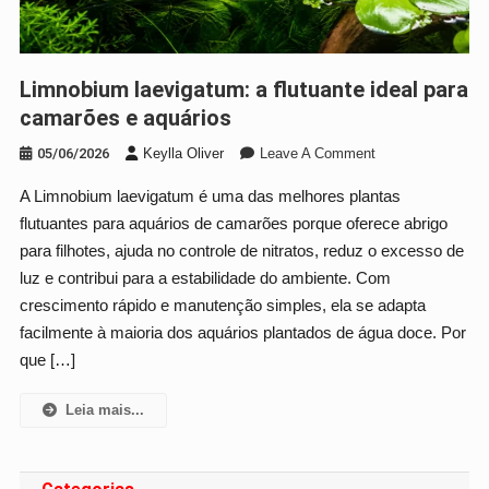
Limnobium laevigatum: a flutuante ideal para
camarões e aquários
On
05/06/2026
Keylla Oliver
Leave A Comment
Limnobium
A Limnobium laevigatum é uma das melhores plantas
Laevigatum:
flutuantes para aquários de camarões porque oferece abrigo
A
Flutuante
para filhotes, ajuda no controle de nitratos, reduz o excesso de
Ideal
luz e contribui para a estabilidade do ambiente. Com
Para
crescimento rápido e manutenção simples, ela se adapta
Camarões
facilmente à maioria dos aquários plantados de água doce. Por
E
que […]
Aquários
Leia mais...