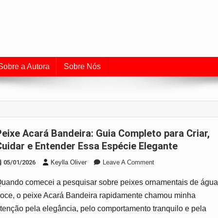
uia de Aquarismo e Cuidado
o universo dos peixes e do aquarismo.
Sobre a Autora
Sobre Nós
leto para Criar,
Cuidar e Entender Essa Espécie Elegante
On
05/01/2026
Keylla Oliver
Leave A Comment
Peixe
uando comecei a pesquisar sobre peixes ornamentais de águ
Acará
Bandeira:
oce, o peixe Acará Bandeira rapidamente chamou minha
Guia
tenção pela elegância, pelo comportamento tranquilo e pela
Completo