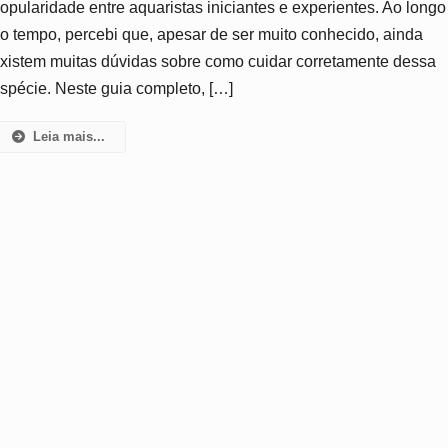
opularidade entre aquaristas iniciantes e experientes. Ao longo
Para
o tempo, percebi que, apesar de ser muito conhecido, ainda
Criar,
Cuidar
xistem muitas dúvidas sobre como cuidar corretamente dessa
E
spécie. Neste guia completo, […]
Entender
Essa
Leia mais...
Espécie
Elegante