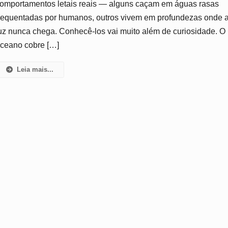
omportamentos letais reais — alguns caçam em águas rasas
Os
requentadas por humanos, outros vivem em profundezas onde 
Predadores
Que
uz nunca chega. Conhecê-los vai muito além de curiosidade. O
A
ceano cobre […]
Maioria
Ignora
Leia mais...