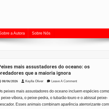
uia de Aquarismo e Cuidado
o universo dos peixes e do aquarismo.
Sobre a Autora
Sobre Nós
do oceano: os
predadores que a maioria ignora
On
08/06/2026
Keylla Oliver
Leave A Comment
Peixes
s peixes mais assustadores do oceano incluem espécies com
Mais
Assustadores
 peixe-víbora, o peixe-pedra, o tubarão-touro e o abissal peixe-
Do
escador. Esses animais combinam aparência aterrorizante co
Oceano: