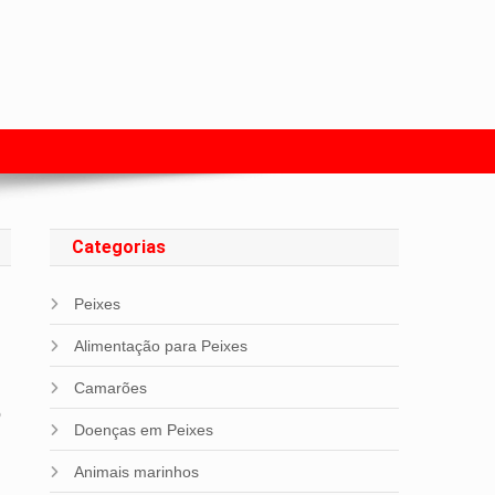
s com Peixes
Categorias
Peixes
Alimentação para Peixes
Camarões
o
Doenças em Peixes
Animais marinhos
m