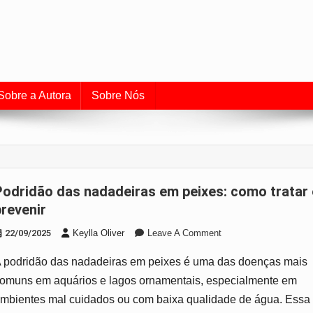
uia de Aquarismo e Cuidado
o universo dos peixes e do aquarismo.
Sobre a Autora
Sobre Nós
s: como tratar e
prevenir
On
22/09/2025
Keylla Oliver
Leave A Comment
Podridão
 podridão das nadadeiras em peixes é uma das doenças mais
Das
Nadadeiras
omuns em aquários e lagos ornamentais, especialmente em
Em
mbientes mal cuidados ou com baixa qualidade de água. Essa
Peixes: