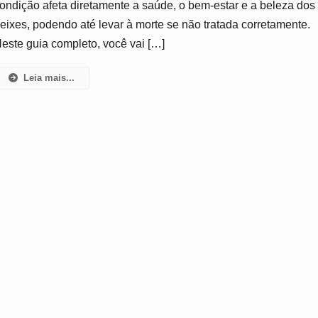
ondição afeta diretamente a saúde, o bem-estar e a beleza dos
Como
eixes, podendo até levar à morte se não tratada corretamente.
Tratar
E
este guia completo, você vai […]
Prevenir
Leia mais...