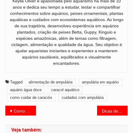
Keylla Oliver é apaixonada pelo aquarismo há mais de 10
anos e dedica seu tempo a estudar, testar e compartilhar
conhecimentos sobre aquários, peixes ornamentais, plantas
aquáticas e cuidados com ecossistemas aquáticos. Ao longo
de sua trajetória, desenvolveu experiência em aquários
plantados, criação de peixes Betta, Guppy, Kinguio e
espécies amazônicas, além de temas como filtragem,
ciclagem, alimentação e qualidade da água. Seu objetivo é
ajudar aquaristas iniciantes e experientes a manterem
aquários saudáveis, equilibrados e visualmente
encantadores.
Tagged
alimentação de ampulária
ampulária em aquário
aquário água doce
caracol aquático
como cuidar de caracóis
cuidados com ampulária
Navegação
Como Cuidar do Peixe Kinguio Oranda: Guia Completo para Iniciantes e Aquaristas Experientes
Dicas de alimentação para ampulárias: o que você precisa saber para cuidar de sua ampularia em 2025
de
Veja também: