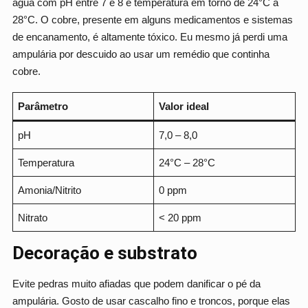
água com pH entre 7 e 8 e temperatura em torno de 24°C a
28°C. O cobre, presente em alguns medicamentos e sistemas
de encanamento, é altamente tóxico. Eu mesmo já perdi uma
ampulária por descuido ao usar um remédio que continha
cobre.
Parâmetro
Valor ideal
pH
7,0 – 8,0
Temperatura
24°C – 28°C
Amonia/Nitrito
0 ppm
Nitrato
< 20 ppm
Decoração e substrato
Evite pedras muito afiadas que podem danificar o pé da
ampulária. Gosto de usar cascalho fino e troncos, porque elas