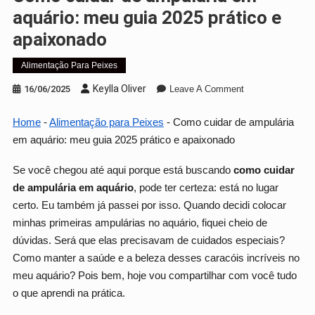
aquário: meu guia 2025 prático e
apaixonado
Alimentação Para Peixes
On
Keylla Oliver
16/06/2025
Leave A Comment
Como
Cuidar
Home
-
Alimentação para Peixes
-
Como cuidar de ampulária
De
em aquário: meu guia 2025 prático e apaixonado
Ampulária
Em
Se você chegou até aqui porque está buscando
como cuidar
Aquário:
de ampulária em aquário
, pode ter certeza: está no lugar
Meu
certo. Eu também já passei por isso. Quando decidi colocar
Guia
minhas primeiras ampulárias no aquário, fiquei cheio de
2025
dúvidas. Será que elas precisavam de cuidados especiais?
Prático
Como manter a saúde e a beleza desses caracóis incríveis no
E
Apaixonado
meu aquário? Pois bem, hoje vou compartilhar com você tudo
o que aprendi na prática.