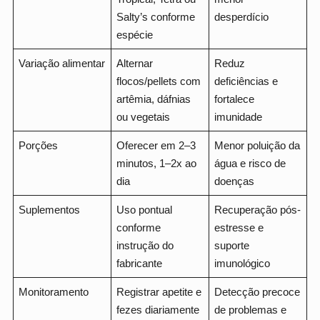
Salty’s conforme
desperdício
espécie
Variação alimentar
Alternar
Reduz
flocos/pellets com
deficiências e
artêmia, dáfnias
fortalece
ou vegetais
imunidade
Porções
Oferecer em 2–3
Menor poluição da
minutos, 1–2x ao
água e risco de
dia
doenças
Suplementos
Uso pontual
Recuperação pós-
conforme
estresse e
instrução do
suporte
fabricante
imunológico
Monitoramento
Registrar apetite e
Detecção precoce
fezes diariamente
de problemas e