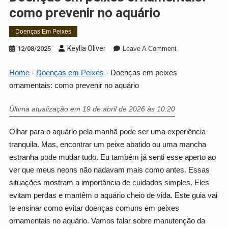
como prevenir no aquário
Doenças Em Peixes
On
Keylla Oliver
12/08/2025
Leave A Comment
Doenças
Em
Home
-
Doenças em Peixes
-
Doenças em peixes
Peixes
ornamentais: como prevenir no aquário
Ornamentais:
Como
Última atualização em 19 de abril de 2026 às 10:20
Prevenir
No
Olhar para o aquário pela manhã pode ser uma experiência
Aquário
tranquila. Mas, encontrar um peixe abatido ou uma mancha
estranha pode mudar tudo. Eu também já senti esse aperto ao
ver que meus neons não nadavam mais como antes. Essas
situações mostram a importância de cuidados simples. Eles
evitam perdas e mantêm o aquário cheio de vida. Este guia vai
te ensinar como evitar doenças comuns em peixes
ornamentais no aquário. Vamos falar sobre manutenção da