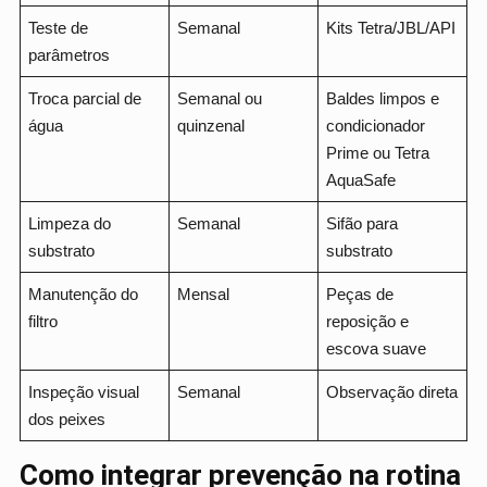
Teste de
Semanal
Kits Tetra/JBL/API
parâmetros
Troca parcial de
Semanal ou
Baldes limpos e
água
quinzenal
condicionador
Prime ou Tetra
AquaSafe
Limpeza do
Semanal
Sifão para
substrato
substrato
Manutenção do
Mensal
Peças de
filtro
reposição e
escova suave
Inspeção visual
Semanal
Observação direta
dos peixes
Como integrar prevenção na rotina