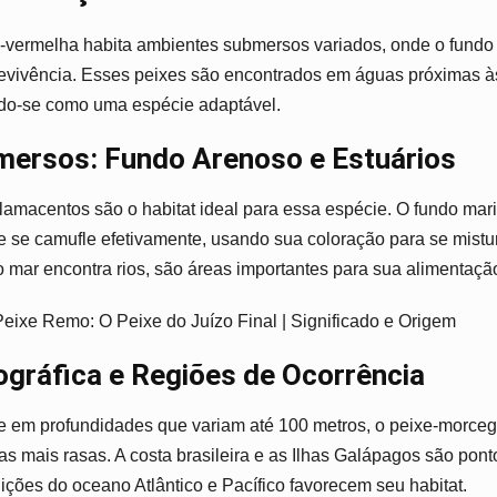
-vermelha habita ambientes submersos variados, onde o fun
revivência. Esses peixes são encontrados em águas próximas à
cando-se como uma espécie adaptável.
ersos: Fundo Arenoso e Estuários
lamacentos são o habitat ideal para essa espécie. O fundo mar
e se camufle efetivamente, usando sua coloração para se mistu
o mar encontra rios, são áreas importantes para sua alimentação
eixe Remo: O Peixe do Juízo Final | Significado e Origem
ográfica e Regiões de Ocorrência
e em profundidades que variam até 100 metros, o peixe-morce
mais rasas. A costa brasileira e as Ilhas Galápagos são pont
ções do oceano Atlântico e Pacífico favorecem seu habitat.