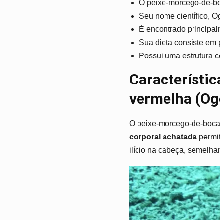
O peixe-morcego-de-boc
Seu nome científico, 
É encontrado principalm
Sua dieta consiste em 
Possui uma estrutura c
Característi
vermelha (Og
O peixe-morcego-de-boca
corporal achatada
permit
ilício na cabeça, semelhan