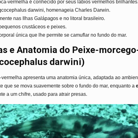
a-vermelha é conhecido por seus lábios vermelhos brilhantes
Ogcocephalus darwini, homenageia Charles Darwin.
ente nas Ilhas Galápagos e no litoral brasileiro.
pequenos crustáceos e peixes.
orporal única que lhe permite se camuflar no fundo do mar.
cas e Anatomia do Peixe-morcego
cocephalus darwini)
-vermelha apresenta uma anatomia única, adaptada ao ambien
e que se mova suavemente sobre o fundo do mar, enquanto a
e
te a um chifre, usado para atrair presas.