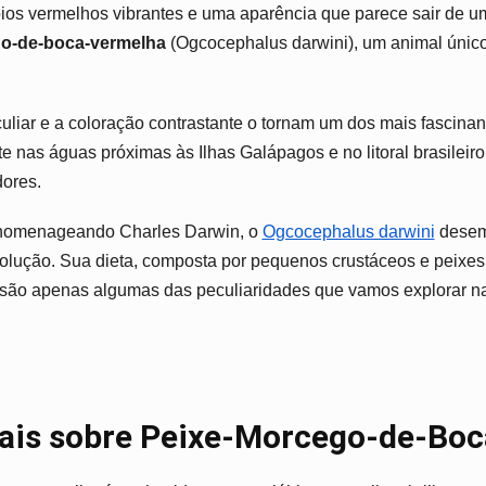
Guia
ios vermelhos vibrantes e uma aparência que parece sair de um
Completo
o-de-boca-vermelha
(Ogcocephalus darwini), um animal único
culiar e a coloração contrastante o tornam um dos mais fascina
 nas águas próximas às Ilhas Galápagos e no litoral brasileiro
dores.
 homenageando Charles Darwin, o
Ogcocephalus darwini
desem
volução. Sua dieta, composta por pequenos crustáceos e peixes
 são apenas algumas das peculiaridades que vamos explorar n
pais sobre Peixe-Morcego-de-Bo