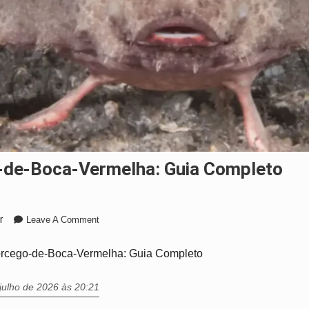
-de-Boca-Vermelha: Guia Completo
On
r
Leave A Comment
Peixe-
Morcego-
rcego-de-Boca-Vermelha: Guia Completo
De-
Boca-
julho de 2026 às 20:21
Vermelha: