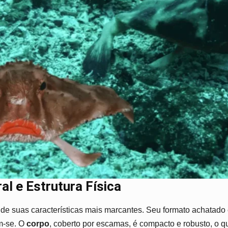
l e Estrutura Física
de suas características mais marcantes. Seu formato achatado e
m-se. O
corpo
, coberto por escamas, é compacto e robusto, o 