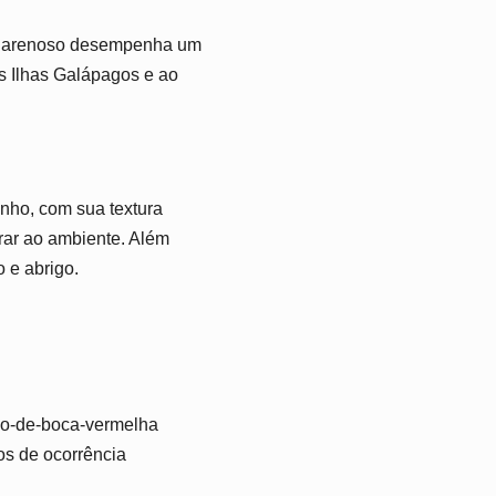
do arenoso desempenha um
s Ilhas Galápagos e ao
inho, com sua textura
rar ao ambiente. Além
 e abrigo.
go-de-boca-vermelha
os de ocorrência