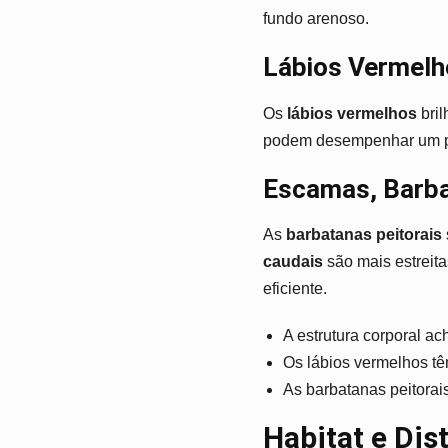
fundo arenoso.
Lábios Vermelh
Os
lábios vermelhos
bril
podem desempenhar um pa
Escamas, Barba
As
barbatanas peitorais
caudais
são mais estreit
eficiente.
A estrutura corporal ac
Os lábios vermelhos tê
As barbatanas peitorai
Habitat e Dis