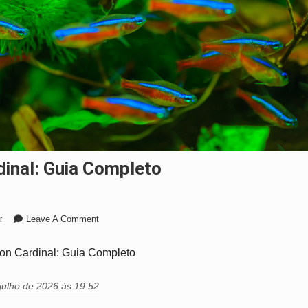
dinal: Guia Completo
On
r
Leave A Comment
Peixe
Neon
on Cardinal: Guia Completo
Cardinal:
Guia
julho de 2026 às 19:52
Completo