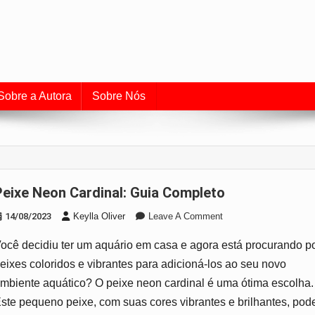
uia de Aquarismo e Cuidado
o universo dos peixes e do aquarismo.
Sobre a Autora
Sobre Nós
Peixe Neon Cardinal: Guia Completo
On
14/08/2023
Keylla Oliver
Leave A Comment
Peixe
ocê decidiu ter um aquário em casa e agora está procurando p
Neon
Cardinal:
eixes coloridos e vibrantes para adicioná-los ao seu novo
Guia
mbiente aquático? O peixe neon cardinal é uma ótima escolha.
Completo
ste pequeno peixe, com suas cores vibrantes e brilhantes, pod