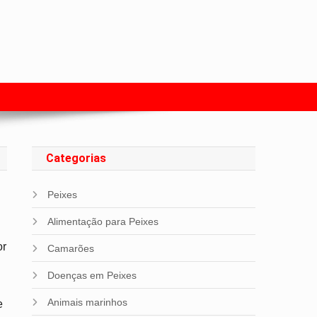
s com Peixes
Categorias
Peixes
Alimentação para Peixes
or
Camarões
Doenças em Peixes
Animais marinhos
e