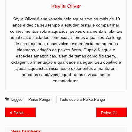
Keylla Oliver
Keylla Oliver é apaixonada pelo aquarismo há mais de 10
anos e dedica seu tempo a estudar, testar e compartilhar
conhecimentos sobre aquários, peixes ornamentais, plantas
aquáticas e cuidados com ecossistemas aquáticos. Ao longo
de sua trajetória, desenvolveu experiência em aquários
plantados, criação de peixes Betta, Guppy, Kinguio e
espécies amazônicas, além de temas como filtragem,
ciclagem, alimentação e qualidade da água. Seu objetivo é
ajudar aquaristas iniciantes e experientes a manterem
aquários saudáveis, equilibrados e visualmente
encantadores.
Tagged
Peixe Panga
Tudo sobre o Peixe Panga
Navegação
Peixe Oscar: Cuidados e Características
Peixe Ciclídeos Africanos: Guia Completo
de
Veja também: