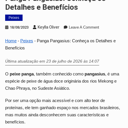
Detalhes e Benefícios
Peixes
On
Keylla Oliver
18/08/2023
Leave A Comment
Panga
Pangasius:
Home
-
Peixes
-
Panga Pangasius: Conheça os Detalhes e
Conheça
Benefícios
Os
Detalhes
Última atualização em 23 de julho de 2026 às 14:07
E
Benefícios
O
peixe panga
, também conhecido como
pangasius
, é uma
espécie de peixe de água doce originária dos rios Mekong e
Chao Phraya, no Sudeste Asiático.
Por ser uma opção mais acessível e com alto teor de
proteínas, ele tem ganhado espaço nos mercados brasileiros,
mas muitos ainda desconhecem suas características e
benefícios.