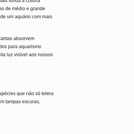
mais funda a coluna
tas de médio e grande
o de um aquário com mais
Plantas absorvem
ados para aquarismo
a luz visível aos nossos
spécies que não só tolera
om tampas escuras,