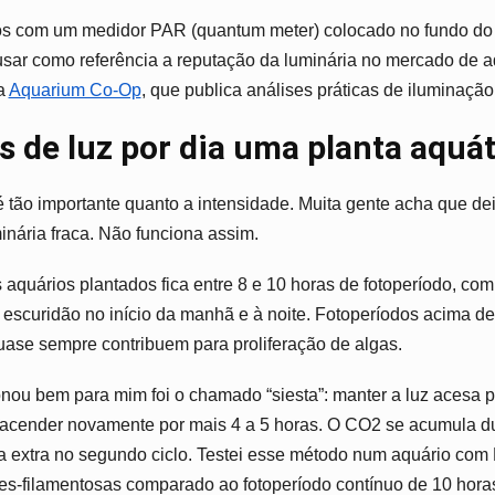
s com um medidor PAR (quantum meter) colocado no fundo do 
sar como referência a reputação da luminária no mercado de a
a
Aquarium Co-Op
, que publica análises práticas de iluminação
 de luz por dia uma planta aquát
 tão importante quanto a intensidade. Muita gente acha que dei
ária fraca. Não funciona assim.
 aquários plantados fica entre 8 e 10 horas de fotoperíodo, co
 escuridão no início da manhã e à noite. Fotoperíodos acima d
uase sempre contribuem para proliferação de algas.
nou bem para mim foi o chamado “siesta”: manter a luz acesa 
e acender novamente por mais 4 a 5 horas. O CO2 se acumula du
a extra no segundo ciclo. Testei esse método num aquário com 
es-filamentosas comparado ao fotoperíodo contínuo de 10 hora