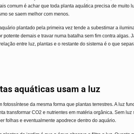
Tudo
mais comum é achar que toda planta aquática precisa de muito l
Que
Você
ismo se saem melhor com menos.
Precisa
Saber
uário plantado pela primeira vez tende a subestimar a ilumin
or potente demais e travar numa batalha sem fim contra algas. J
relação entre luz, plantas e o restante do sistema é o que sep
tas aquáticas usam a luz
m fotossíntese da mesma forma que plantas terrestres. A luz fun
ta transformar CO2 e nutrientes em matéria orgânica. Sem luz s
er folhas e eventualmente apodrece dentro do aquário.