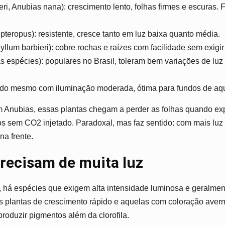
eri, Anubias nana): crescimento lento, folhas firmes e escuras
teropus): resistente, cresce tanto em luz baixa quanto média.
yllum barbieri): cobre rochas e raízes com facilidade sem exigir
s espécies): populares no Brasil, toleram bem variações de luz 
pido mesmo com iluminação moderada, ótima para fundos de aqu
Anubias, essas plantas chegam a perder as folhas quando expo
 sem CO2 injetado. Paradoxal, mas faz sentido: com mais luz 
a frente.
recisam de muita luz
o, há espécies que exigem alta intensidade luminosa e geralme
s plantas de crescimento rápido e aquelas com coloração av
roduzir pigmentos além da clorofila.