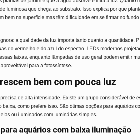
plantas de jardim é que a água absorve e filtra a luz. Quanto 
de luminosa que chega ao substrato. Isso explica por que plan
m bem na superfície mas têm dificuldade em se firmar no fund
 ignora: a qualidade da luz importa tanto quanto a quantidade. 
ixas do vermelho e do azul do espectro. LEDs modernos projet
ssas faixas, enquanto lâmpadas de uso geral podem emitir muit
aproveitável para a fotossíntese.
crescem bem com pouca luz
precisa de alta intensidade. Existe um grupo considerável de e
 baixa, como prefere isso. São ótimas opções para aquários c
elas ou iluminados com luminárias simples.
 para aquários com baixa iluminação