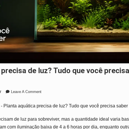
a precisa de luz? Tudo que você precis
On
r
Leave A Comment
Planta
Aquática
-
Planta aquática precisa de luz? Tudo que você precisa saber
Precisa
De
ecisam de luz para sobreviver, mas a quantidade ideal varia ba
Luz?
m com iluminação baixa de 4 a 6 horas por dia, enquanto outr