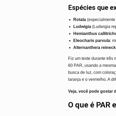
Espécies que ex
Rotala
(especialmente R
Ludwigia
(Ludwigia rep
Hemianthus callitrich
Eleocharis parvula
: m
Alternanthera reinecki
Fiz um teste durante trê
60 PAR, usando a mesma e
busca de luz, com coloraç
laranja e o vermelho. A di
Veja, você pode gostar 
O que é PAR e