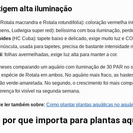
igem alta iluminação
otala macrandra e Rotala rotundifolia): coloração vermelha inte
ens, Ludwigia super red): belíssima com boa iluminação, perde 
oides
(HC Cuba): tapete baixo e delicado, exige muito luz e CO
inúscula, usada para tapetes, precisa de bastante intensidade n
i
: folhas avermelhadas, exige luz alta para manter a cor.
s meses comparando um aquário com iluminação de 30 PAR no su
spécie de Rotala em ambos. No aquário mais fraco, as haste
ão verde-amarelada. No segundo, o crescimento foi mais compac
ferença foi visível na segunda semana.
de ler também sobre:
Como plantar plantas aquáticas no aquár
 por que importa para plantas aq