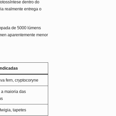
fotossíntese dentro do
ia realmente entrega o
âmpada de 5000 lúmens
úmen aparentemente menor
indicadas
va fern, cryptocoryne
, a maioria das
us
wigia, tapetes