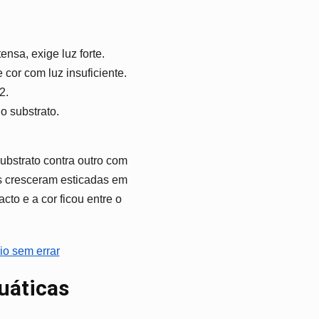
nsa, exige luz forte.
cor com luz insuficiente.
2.
o substrato.
bstrato contra outro com
s cresceram esticadas em
to e a cor ficou entre o
io sem errar
uáticas