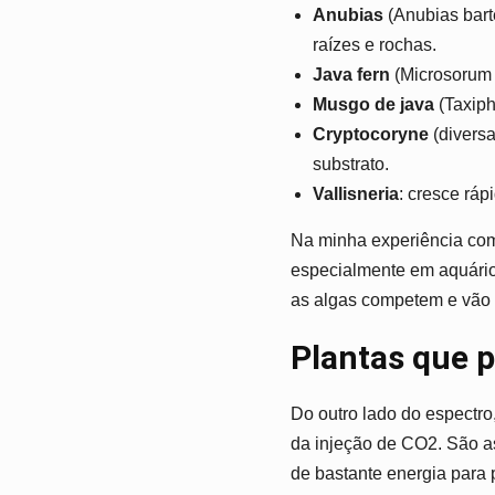
Anubias
(Anubias bart
raízes e rochas.
Java fern
(Microsorum p
Musgo de java
(Taxiph
Cryptocoryne
(diversa
substrato.
Vallisneria
: cresce rá
Na minha experiência com 
especialmente em aquários
as algas competem e vão n
Plantas que p
Do outro lado do espectr
da injeção de CO2. São a
de bastante energia para p