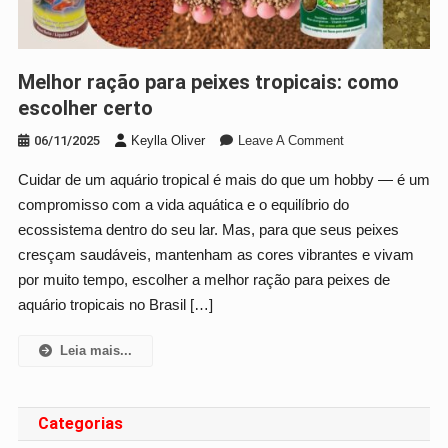
Melhor ração para peixes tropicais: como
escolher certo
On
06/11/2025
Keylla Oliver
Leave A Comment
Melhor
Cuidar de um aquário tropical é mais do que um hobby — é um
Ração
compromisso com a vida aquática e o equilíbrio do
Para
Peixes
ecossistema dentro do seu lar. Mas, para que seus peixes
Tropicais:
cresçam saudáveis, mantenham as cores vibrantes e vivam
Como
por muito tempo, escolher a melhor ração para peixes de
Escolher
aquário tropicais no Brasil […]
Certo
Leia mais...
Categorias