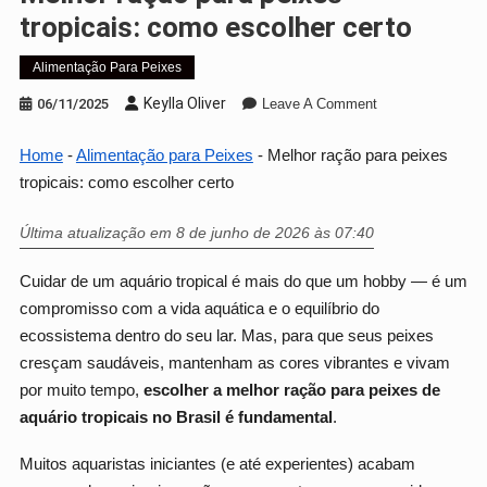
tropicais: como escolher certo
Alimentação Para Peixes
On
Keylla Oliver
06/11/2025
Leave A Comment
Melhor
Ração
Home
-
Alimentação para Peixes
-
Melhor ração para peixes
Para
tropicais: como escolher certo
Peixes
Tropicais:
Última atualização em 8 de junho de 2026 às 07:40
Como
Escolher
Cuidar de um aquário tropical é mais do que um hobby — é um
Certo
compromisso com a vida aquática e o equilíbrio do
ecossistema dentro do seu lar. Mas, para que seus peixes
cresçam saudáveis, mantenham as cores vibrantes e vivam
por muito tempo,
escolher a
melhor ração para peixes de
aquário tropicais no Brasil
é fundamental
.
Muitos aquaristas iniciantes (e até experientes) acabam