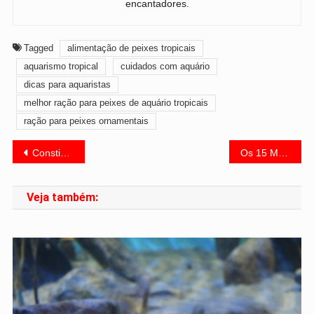
encantadores.
Tagged
alimentação de peixes tropicais
aquarismo tropical
cuidados com aquário
dicas para aquaristas
melhor ração para peixes de aquário tropicais
ração para peixes ornamentais
Navegação
Constipação em peixes: o que fazer e como desinchar rápido
Os 15 Melhores Peixes para Aquários Pequenos: Guia Completo 2026
de
Veja também:
Post