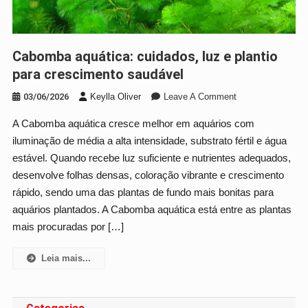
Cabomba aquática: cuidados, luz e plantio
para crescimento saudável
On
03/06/2026
Keylla Oliver
Leave A Comment
Cabomba
A Cabomba aquática cresce melhor em aquários com
Aquática:
iluminação de média a alta intensidade, substrato fértil e água
Cuidados,
Luz
estável. Quando recebe luz suficiente e nutrientes adequados,
E
desenvolve folhas densas, coloração vibrante e crescimento
Plantio
rápido, sendo uma das plantas de fundo mais bonitas para
Para
aquários plantados. A Cabomba aquática está entre as plantas
Crescimento
mais procuradas por […]
Saudável
Leia mais...