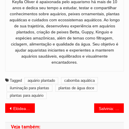
Keylla Oliver é apaixonada pelo aquarismo há mais de 10
anos e dedica seu tempo a estudar, testar e compartilhar
conhecimentos sobre aquários, peixes ornamentais, plantas
aquáticas e cuidados com ecossistemas aquáticos. Ao longo
de sua trajetória, desenvolveu experiência em aquários
plantados, criação de peixes Betta, Guppy, Kinguio e
espécies amazônicas, além de temas como filtragem,
ciclagem, alimentação e qualidade da água. Seu objetivo é
ajudar aquaristas iniciantes e experientes a manterem
aquários saudáveis, equilibrados e visualmente
encantadores.
Tagged
aquário plantado
cabomba aquática
iluminação para plantas
plantas de água doce
plantas para aquário
Navegação
Elódea: a planta aquática mais fácil de cultivar no aquário
Salvinia: a Planta Flutuante que Limpa a Água do Aquário Naturalmente
de
Veja também: