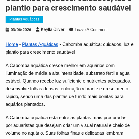
plantio para crescimento saudável
Plantas Aquáticas
On
Keylla Oliver
03/06/2026
Leave A Comment
Cabomba
Aquática:
Home
-
Plantas Aquáticas
-
Cabomba aquática: cuidados, luz e
Cuidados,
plantio para crescimento saudável
Luz
E
A Cabomba aquática cresce melhor em aquários com
Plantio
iluminação de média a alta intensidade, substrato fértil e água
Para
estável. Quando recebe luz suficiente e nutrientes adequados,
Crescimento
desenvolve folhas densas, coloração vibrante e crescimento
Saudável
rápido, sendo uma das plantas de fundo mais bonitas para
aquários plantados.
A Cabomba aquática está entre as plantas mais procuradas
por aquaristas que desejam criar um visual natural e cheio de
volume no aquário. Suas folhas finas e delicadas lembram