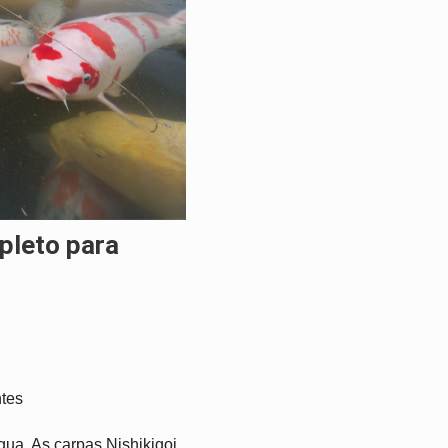
ntes
ua. As carpas Nishikigoi