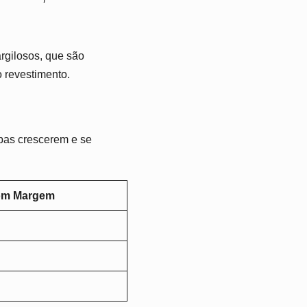
argilosos, que são
o revestimento.
rpas crescerem e se
om Margem