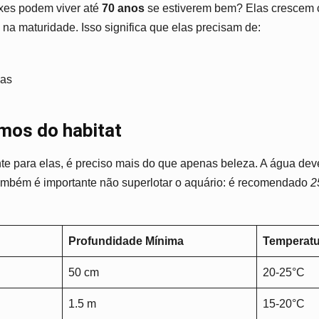
xes podem viver até
70 anos
se estiverem bem? Elas crescem 
 na maturidade. Isso significa que elas precisam de:
nas
mos do habitat
e para elas, é preciso mais do que apenas beleza. A água deve 
Também é importante não superlotar o aquário: é recomendado
2
Profundidade Mínima
Temperatu
50 cm
20-25°C
1.5 m
15-20°C