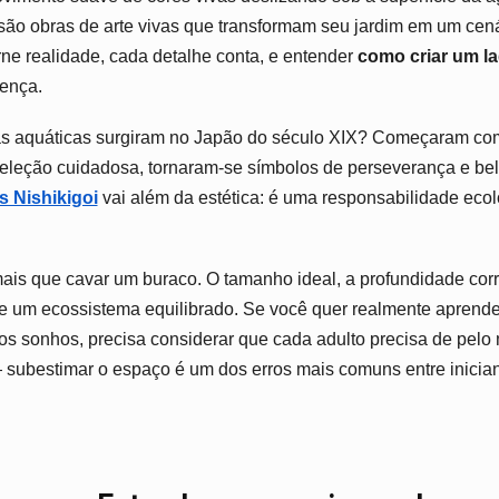
Para
ão obras de arte vivas que transformam seu jardim em um cená
Carpas
rne realidade, cada detalhe conta, e entender
como criar um l
Nishikigoi:
Guia
rença.
Completo
Para
as aquáticas surgiram no Japão do século XIX? Começaram co
Iniciantes
eleção cuidadosa, tornaram-se símbolos de perseverança e be
s Nishikigoi
vai além da estética: é uma responsabilidade ecol
ais que cavar um buraco. O tamanho ideal, a profundidade corr
de um ecossistema equilibrado. Se você quer realmente aprend
s sonhos, precisa considerar que cada adulto precisa de pelo 
 subestimar o espaço é um dos erros mais comuns entre inician