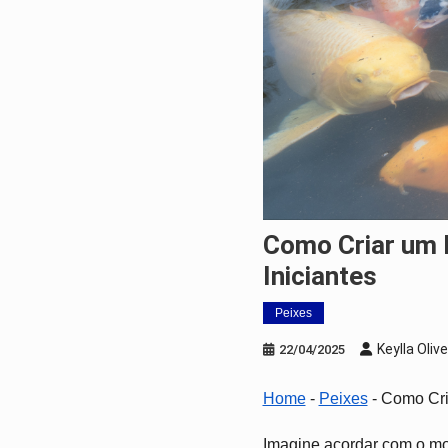
Como Criar um Lago para Carpas Nishikigoi: Guia Completo para
Iniciantes
Peixes
Keylla Olive
22/04/2025
Home
-
Peixes
-
Como Cria
Imagine acordar com o mov