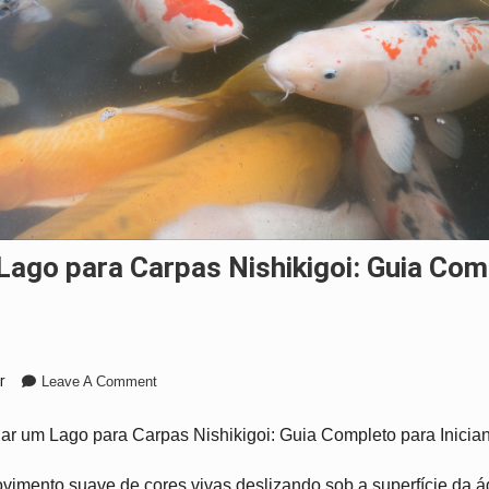
On
r
Leave A Comment
Como
Criar
r um Lago para Carpas Nishikigoi: Guia Completo para Inicia
Um
Lago
imento suave de cores vivas deslizando sob a superfície da ág