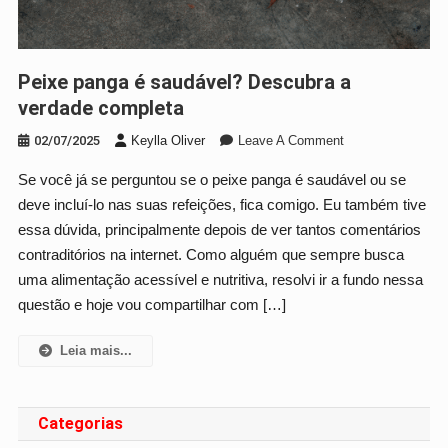
Peixe panga é saudável? Descubra a
verdade completa
On
02/07/2025
Keylla Oliver
Leave A Comment
Peixe
Se você já se perguntou se o peixe panga é saudável ou se
Panga
deve incluí-lo nas suas refeições, fica comigo. Eu também tive
É
Saudável?
essa dúvida, principalmente depois de ver tantos comentários
Descubra
contraditórios na internet. Como alguém que sempre busca
A
uma alimentação acessível e nutritiva, resolvi ir a fundo nessa
Verdade
questão e hoje vou compartilhar com […]
Completa
Leia mais...
Categorias