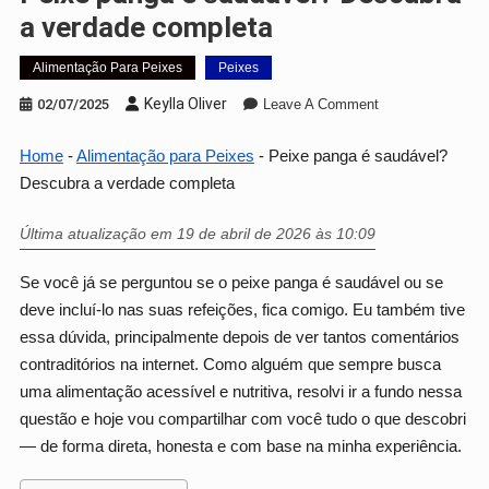
a verdade completa
Alimentação Para Peixes
Peixes
On
Keylla Oliver
02/07/2025
Leave A Comment
Peixe
Panga
Home
-
Alimentação para Peixes
-
Peixe panga é saudável?
É
Descubra a verdade completa
Saudável?
Descubra
Última atualização em 19 de abril de 2026 às 10:09
A
Verdade
Se você já se perguntou se o peixe panga é saudável ou se
Completa
deve incluí-lo nas suas refeições, fica comigo. Eu também tive
essa dúvida, principalmente depois de ver tantos comentários
contraditórios na internet. Como alguém que sempre busca
uma alimentação acessível e nutritiva, resolvi ir a fundo nessa
questão e hoje vou compartilhar com você tudo o que descobri
— de forma direta, honesta e com base na minha experiência.