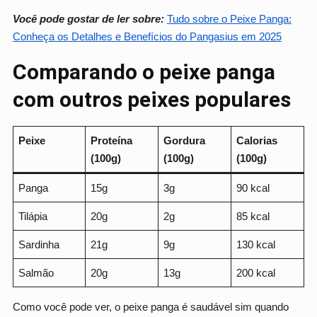
Você pode gostar de ler sobre:
Tudo sobre o Peixe Panga:
Conheça os Detalhes e Benefícios do Pangasius em 2025
Comparando o peixe panga
com outros peixes populares
Peixe
Proteína
Gordura
Calorias
(100g)
(100g)
(100g)
Panga
15g
3g
90 kcal
Tilápia
20g
2g
85 kcal
Sardinha
21g
9g
130 kcal
Salmão
20g
13g
200 kcal
Como você pode ver, o peixe panga é saudável sim quando