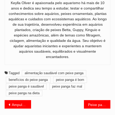
Keylla Oliver é apaixonada pelo aquarismo há mais de 10
anos e dedica seu tempo a estudar, testar e compartilhar
conhecimentos sobre aquários, peixes ornamentais, plantas
aquáticas e cuidados com ecossistemas aquáticos. Ao longo
de sua trajetória, desenvolveu experiência em aquários
plantados, criação de peixes Betta, Guppy, Kinguio e
espécies amazônicas, além de temas como filtragem,
ciclagem, alimentação e qualidade da água. Seu objetivo é
ajudar aquaristas iniciantes e experientes a manterem
aquários saudáveis, equilibrados e visualmente
encantadores.
Tagged
alimentação saudável com peixe panga
benefícios do peixe panga
peixe panga é bom
peixe panga é saudável
peixe panga faz mal
peixe panga na dieta
Navegação
Ampulária é venenosa para humanos? Saiba os riscos reais
Peixe panga origem: a verdade que poucos conhecem
de